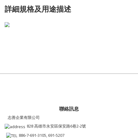
詳細規格及用途描述
聯絡訊息
志善企業有限公司
828 高雄市永安區保安路6巷2-2號
886-7-691-3105, 691-5207